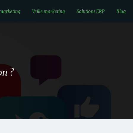
 marketing
Veille marketing
Solutions ERP
Blog
on ?