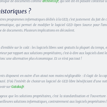
ectronique de documents comme
archiveco.fr
, qui soit dit en passant constitue
istoriques ?
autres programmes informatiques dédiés à la GED, c’est justement du fait de ce
matique, qui permet de modifier le logiciel GED Open Source pour l’amélio
ue de documents. Plusieurs implications en découlent.
 d’emblée sur le coût : les logiciels libres sont gratuits la plupart du temps, 
eur par rapport aux solutions propriétaires, c’est-à-dire aux logiciels dont
onc une alternative plus économique. Et ce n’est pas tout !
nts disposent en outre d’un atout non moins négligeable : il s’agit de la 
é. D’où l’intérêt de choisir un logiciel de GED libre bénéficiant d’une noto
 voir sur
Gataka.fr
.
x que les solutions propriétaires, c’est la standardisation et l’ouverture d
eilleures solutions informatiques, contrairement aux logiciels propriétaires !