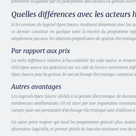
fortement vulgarisée par les plateformes spécialisées en gestion él
Quelles différences avec les acteurs h
Si les versions de logiciel Open Source rivalisent désormais avec les 
ce dernier constitue en quelque sorte la recette du programme infor
simplement pas avec les solutions propriétaires de gestion électroniq
Par rapport aux prix
La nette différence relative à l’accessibilité du code source se ressent
GED Open source (ou gratuites) ont un coût de licence nettement inféri
Open Source pour la gestion de son archivage électronique constitue d
Autres avantages
Les logiciels Open Source dédiés à la gestion électronique de docume
nombreuses améliorations s’il est suivi par une importante communaut
compte pour son prestataire d’archivage électronique sont d’ailleurs à
Un autre point majeur qui rend les programmes gratuits plus avantageu
alternative logicielle, et permet plutôt de basculer aisément vers de m