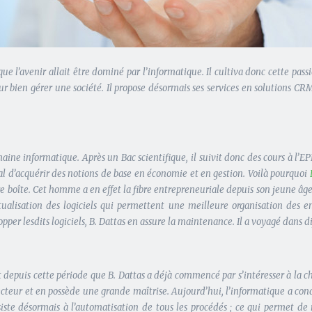
que l’avenir allait être dominé par l’informatique. Il cultiva donc cette pass
r bien gérer une société. Il propose désormais ses services en solutions CRM 
ine informatique. Après un Bac scientifique, il suivit donc des cours à l’E
dial d’acquérir des notions de base en économie et en gestion. Voilà pourquoi
pre boîte. Cet homme a en effet la fibre entrepreneuriale depuis son jeune âg
tualisation des logiciels qui permettent une meilleure organisation des ent
per lesdits logiciels, B. Dattas en assure la maintenance. Il a voyagé dans di
depuis cette période que B. Dattas a déjà commencé par s’intéresser à la ch
ecteur et en possède une grande maîtrise. Aujourd’hui, l’informatique a conq
ssiste désormais à l’automatisation de tous les procédés ; ce qui permet de